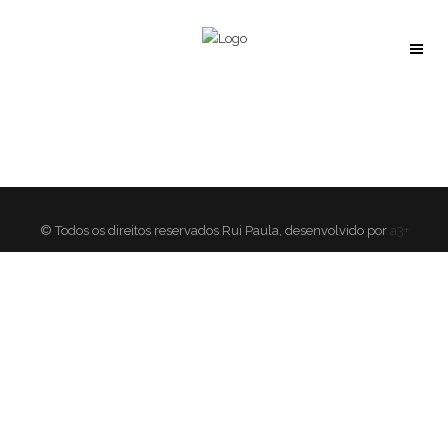
© Todos os direitos reservados Rui Paula, desenvolvido por
a3+