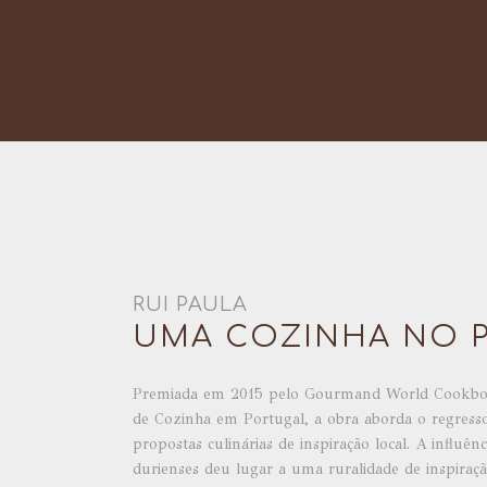
RUI PAULA
UMA COZINHA NO 
Premiada em 2015 pelo Gourmand World Cookbo
de Cozinha em Portugal, a obra aborda o regresso
propostas culinárias de inspiração local. A influênci
durienses deu lugar a uma ruralidade de inspiraç