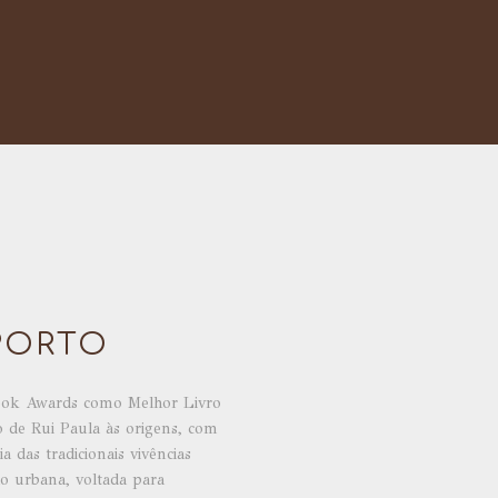
PORTO
ok Awards como Melhor Livro
 de Rui Paula às origens, com
a das tradicionais vivências
ão urbana, voltada para