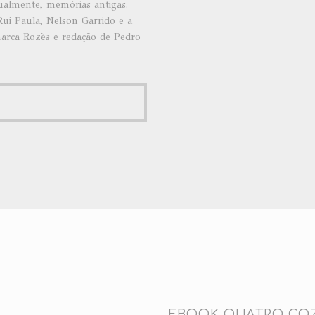
ualmente, memórias antigas.
ui Paula, Nelson Garrido e a
marca Rozès e redação de Pedro
EBOOK QUATRO CO