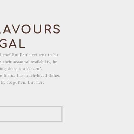
LAVOURS
GAL
d chef Rui Paula returns to his
their seasonal availability, he
ng there is a season’.
fe for us the much-loved dishes
tly forgotten, but here