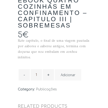
EBOOK QUATRO
COZINHAS EM
CONFINAMENTO –
CAPITULO III |
SOBREMESAS
5
€
Este capítulo, o final de uma viagem pautada
por sabores e saberes antigos, termina com
doçuras que nos embalam em sonhos
infinitos.
EBOOK
QUATRO
Adicionar
COZINHAS
EM
CONFINAMENTO
-
Category:
Publicações
CAPITULO
III
|
SOBREMESAS
quantity
RELATED PRODUCTS