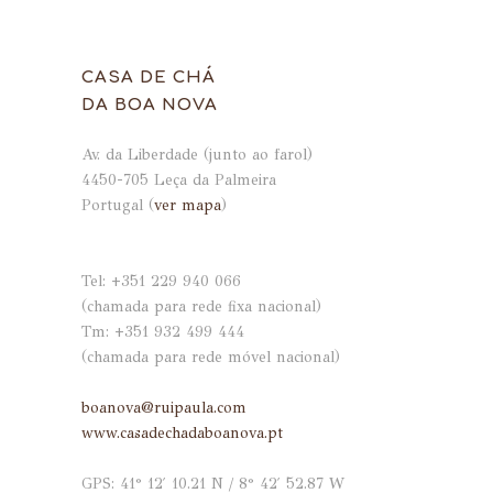
CASA DE CHÁ
DA BOA NOVA
Av. da Liberdade (junto ao farol)
4450-705 Leça da Palmeira
Portugal (
ver mapa
)
.
.
Tel: +351 229 940 066
(chamada para rede fixa nacional)
Tm: +351 932 499 444
(chamada para rede móvel nacional)
.
boanova@ruipaula.com
www.casadechadaboanova.pt
.
GPS: 41° 12′ 10.21 N / 8° 42′ 52.87 W