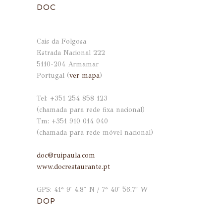
DOC
Cais da Folgosa
Estrada Nacional 222
5110-204 Armamar
Portugal (
ver mapa
)
.
Tel: +351 254 858 123
(chamada para rede fixa nacional)
Tm: +351 910 014 040
(chamada para rede móvel nacional)
.
doc@ruipaula.com
www.docrestaurante.pt
.
GPS: 41° 9′ 4.8″ N / 7° 40′ 56.7″ W
DOP