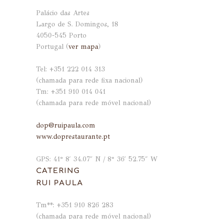
Palácio das Artes
Largo de S. Domingos, 18
4050-545 Porto
Portugal (
ver mapa
)
.
Tel: +351 222 014 313
(chamada para rede fixa nacional)
Tm: +351 910 014 041
(chamada para rede móvel nacional)
.
dop@ruipaula.com
www.doprestaurante.pt
.
GPS: 41° 8′ 34.07″ N / 8° 36′ 52.75″ W
CATERING
RUI PAULA
Tm**: +351
910 826 283
(chamada para rede móvel nacional)